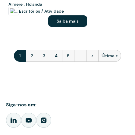
Almere , Holanda
Escritórios / Atividade
Saiba mais
Paginação
1
2
3
4
5
…
>
Última »
Página atual
Página
Página
Página
Página
Próxima página
Última págin
Siga-nos em: