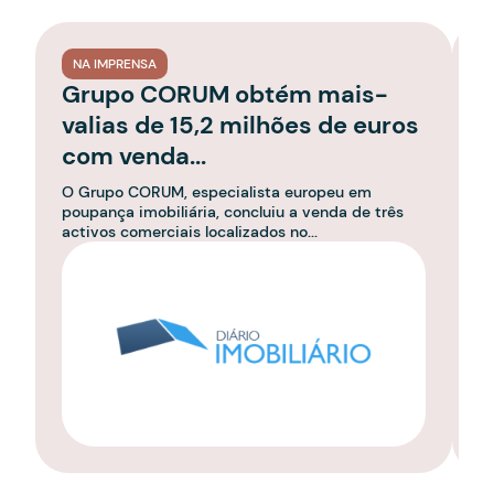
NA IMPRENSA
Grupo CORUM obtém mais-
D
valias de 15,2 milhões de euros
o
com venda...
s
O Grupo CORUM, especialista europeu em
A
poupança imobiliária, concluiu a venda de três
a 
activos comerciais localizados no...
pa