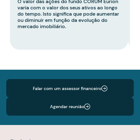
O valor das ações do fundo CORUM Eurion
O
varia com o valor dos seus ativos ao longo
C
do tempo. Isto significa que pode aumentar
v
ou diminuir em função da evolução do
e
mercado imobiliário.
e
d
Falar com um assessor financeiro
Agendar reunião