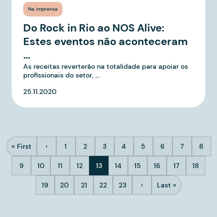
Na imprensa
Do Rock in Rio ao NOS Alive:
Estes eventos não aconteceram
…
As receitas reverterão na totalidade para apoiar os
profissionais do setor, …
25.11.2020
Paginação
« First
‹
1
2
3
4
5
6
7
8
Primeira página
Página anterior
Página
Página
Página
Página
Página
Página
Página
Pági
9
10
11
12
13
14
15
16
17
18
Página
Página
Página
Página
Página atual
Página
Página
Página
Página
Página
19
20
21
22
23
›
Last »
Página
Página
Página
Página
Página
Próxima página
Última página