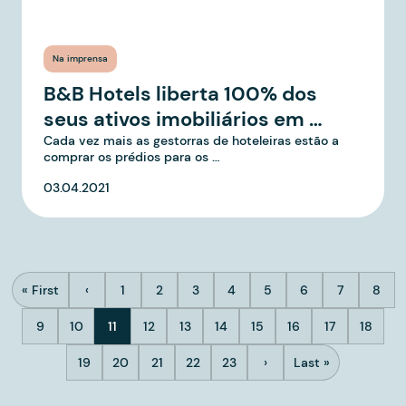
Na imprensa
B&B Hotels liberta 100% dos
seus ativos imobiliários em …
Cada vez mais as gestorras de hoteleiras estão a
comprar os prédios para os …
03.04.2021
Paginação
« First
‹
1
2
3
4
5
6
7
8
Primeira página
Página anterior
Página
Página
Página
Página
Página
Página
Página
Pági
9
10
11
12
13
14
15
16
17
18
Página
Página
Página atual
Página
Página
Página
Página
Página
Página
Página
19
20
21
22
23
›
Last »
Página
Página
Página
Página
Página
Próxima página
Última página