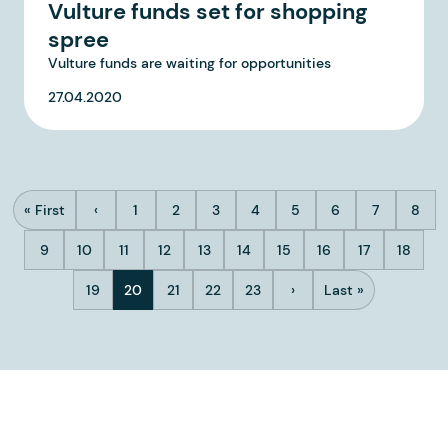
Vulture funds set for shopping
spree
Vulture funds are waiting for opportunities
27.04.2020
Paginação
« First
‹
1
2
3
4
5
6
7
8
Primeira página
Página anterior
Página
Página
Página
Página
Página
Página
Página
Pági
9
10
11
12
13
14
15
16
17
18
Página
Página
Página
Página
Página
Página
Página
Página
Página
Página
19
20
21
22
23
›
Last »
Página
Página atual
Página
Página
Página
Próxima página
Última página