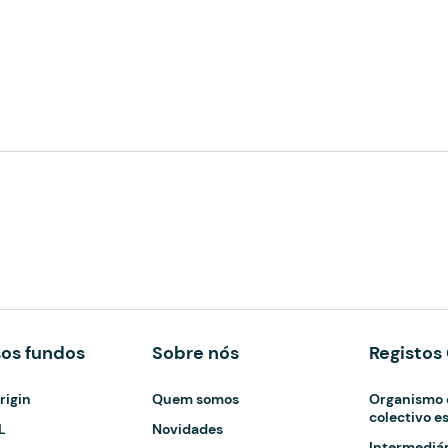
sos fundos
Sobre nós
Registo
igin
Quem somos
Organismo 
colectivo e
L
Novidades
Intermediár