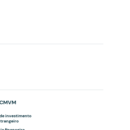
s CMVM
de investimento
strangeiro
io financeiro