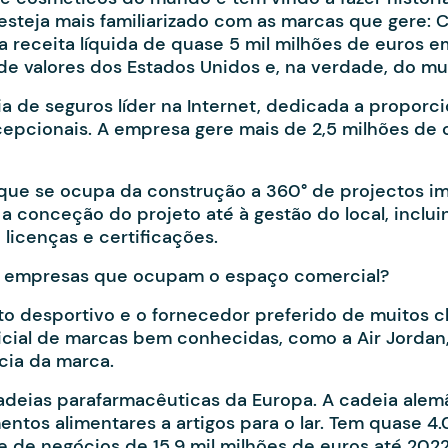
esteja mais familiarizado com as marcas que gere: C
 receita líquida de quase 5 mil milhões de euros e
 de valores dos Estados Unidos e, na verdade, do m
 de seguros líder na Internet, dedicada a proporci
epcionais. A empresa gere mais de 2,5 milhões de
 que se ocupa da construção a 360° de projectos i
a conceção do projeto até à gestão do local, inclui
licenças e certificações.
s empresas que ocupam o espaço comercial?
o desportivo e o fornecedor preferido de muitos c
cial de marcas bem conhecidas, como a Air Jordan, a
cia da marca.
adeias parafarmacêuticas da Europa. A cadeia ale
ntos alimentares a artigos para o lar. Tem quase 
de negócios de 15,9 mil milhões de euros até 2022