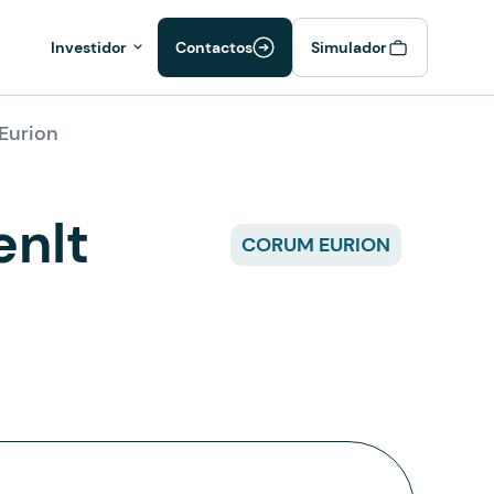
Investidor
Contactos
Simulador
 Eurion
enIt
CORUM EURION