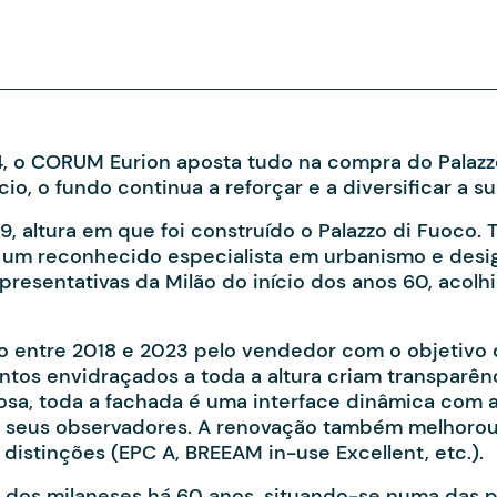
4, o CORUM Eurion aposta tudo na compra do Palazz
io, o fundo continua a reforçar e a diversificar a su
59, altura em que foi construído o Palazzo di Fuoco
, um reconhecido especialista em urbanismo e design
resentativas da Milão do início dos anos 60, acol
o entre 2018 e 2023 pelo vendedor com o objetivo d
os envidraçados a toda a altura criam transparênci
inosa, toda a fachada é uma interface dinâmica com
s seus observadores. A renovação também melhorou
 distinções (EPC A, BREEAM in-use Excellent, etc.).
a dos milaneses há 60 anos, situando-se numa das pr