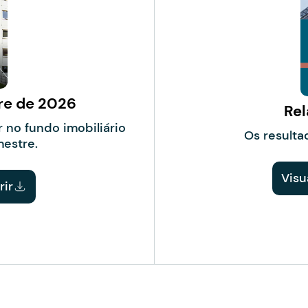
re de 2026
Rel
 no fundo imobiliário
Os resulta
mestre.
Visu
rir