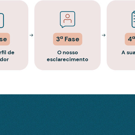
ase
3ª Fase
4ª
fil de
O nosso
A su
idor
esclarecimento