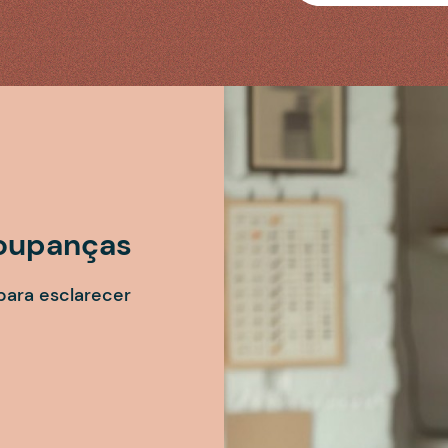
poupanças
para esclarecer