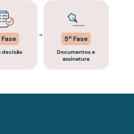
 Fase
5ª Fase
a decisão
Documentos e
assinatura