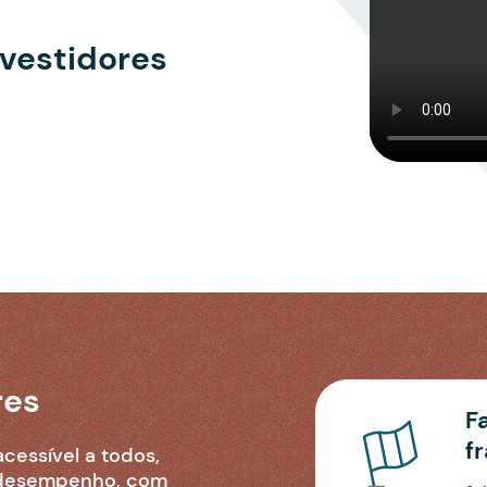
nvestidores
res
F
f
essível a todos,
o desempenho, com