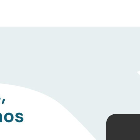
,
mos