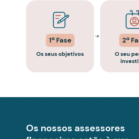
1ª Fase
2ª F
Os seus objetivos
O seu per
invest
Os nossos assessores