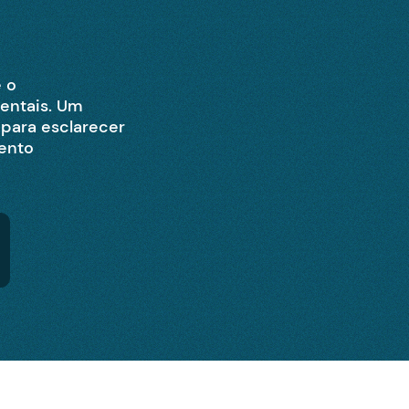
 o
entais. Um
 para esclarecer
mento